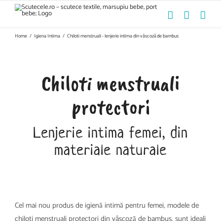
Skip
to
content
Home
/
Igiena Intima
/
Chiloti menstruali - lenjerie intima din vâscoză de bambus
Chiloti menstruali
protectori
Lenjerie intima femei, din
materiale naturale
Cel mai nou produs de igienă intimă pentru femei, modele de
chiloti menstruali protectori din vâscoză de bambus, sunt ideali