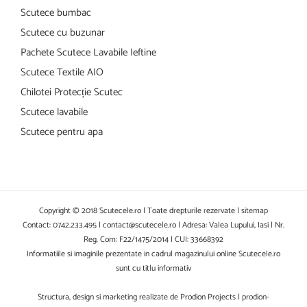
Scutece bumbac
Scutece cu buzunar
Pachete Scutece Lavabile Ieftine
Scutece Textile AIO
Chilotei Protecție Scutec
Scutece lavabile
Scutece pentru apa
Copyright © 2018 Scutecele.ro | Toate drepturile rezervate |
sitemap
Contact: 0742.233.495 | contact@scutecele.ro | Adresa: Valea Lupului, Iasi | Nr.
Reg. Com: F22/1475/2014 | CUI: 33668392
Informatiile si imaginile prezentate in cadrul magazinului online Scutecele.ro
sunt cu titlu informativ
Structura, design si marketing realizate de Prodion Projects |
prodion-