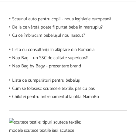
‣ Scaunul auto pentru copii - noua legislație europeană
‣ De la ce vârstă poate fi purtat bebe în marsupiu?
‣ Cu ce îmbrăcăm bebelușul nou născut?
‣ Lista cu consultanţii în alăptare din România
‣ Nap Bag – un SSC de calitate superioară!
‣ Nap Bag by Bagy - prezentare brand
‣ Lista de cumpărături pentru bebeluş
‣ Cum se folosesc scutecele textile, pas cu pas
‣ Chilotei pentru antrenamentul la olita MamaRo