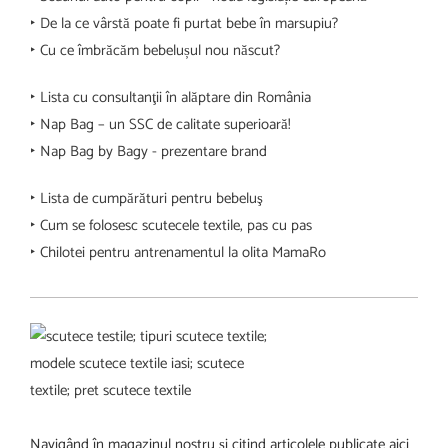
‣ De la ce vârstă poate fi purtat bebe în marsupiu?
‣ Cu ce îmbrăcăm bebelușul nou născut?
‣ Lista cu consultanţii în alăptare din România
‣ Nap Bag – un SSC de calitate superioară!
‣ Nap Bag by Bagy - prezentare brand
‣ Lista de cumpărături pentru bebeluş
‣ Cum se folosesc scutecele textile, pas cu pas
‣ Chilotei pentru antrenamentul la olita MamaRo
Navigând în magazinul nostru şi citind articolele publicate aici