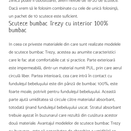
zilnică poate fi obositoare), avem nevoie de 18-20 de scutece.
Dacă vrem să le folosim combinate cu cele de unică folosinţă,
un pachet de 10 scutece este suficient.
Scutece bumbac Trezy cu interior 100%
bumbac
In ceea ce priveste materialele din care sunt realizate modelele
de scutece bumbac Trezy, acestea au anumite caracteristici
care le fac atat comfortabile cat si practice. Parte exterioară
este impermeabilă, dintr-un material numit PUL, prin care aerul
circulă liber. Partea interioară, cea care intră în contact cu
funduleţul bebeluşului este din pânză de bumbac 100%, este
foarte moale, potrivit pentru funduleţul bebeluşului. Această
parte ajută umiditatea să circule către materialul absorbant,
totodată ţinand funduleţul bebeluşului uscat. Stratul absorbant
trebuie aşezat în buzunarul care rezultă din cusătura acestor
două materiale. Avantajul modelelor de scutece bumbac Trezy