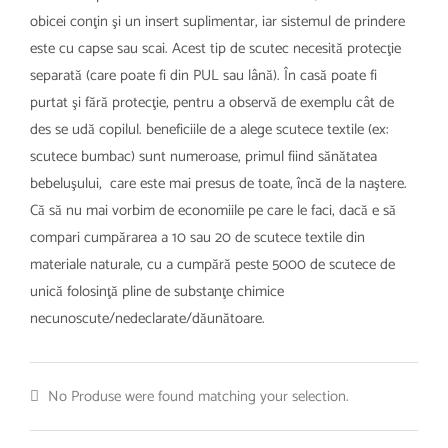
obicei conţin şi un insert suplimentar, iar sistemul de prindere
este cu capse sau scai. Acest tip de scutec necesită protecţie
separată (care poate fi din PUL sau lână). În casă poate fi
purtat şi fără protecţie, pentru a observă de exemplu cât de
des se udă copilul. beneficiile de a alege scutece textile (ex:
scutece bumbac) sunt numeroase, primul fiind sănătatea
bebeluşului, care este mai presus de toate, încă de la naştere.
Că să nu mai vorbim de economiile pe care le faci, dacă e să
compari cumpărarea a 10 sau 20 de scutece textile din
materiale naturale, cu a cumpără peste 5000 de scutece de
unică folosinţă pline de substanţe chimice
necunoscute/nedeclarate/dăunătoare.
No Produse were found matching your selection.