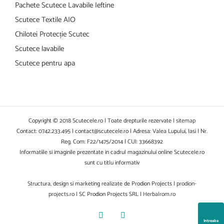
Pachete Scutece Lavabile Ieftine
Scutece Textile AIO
Chilotei Protecție Scutec
Scutece lavabile
Scutece pentru apa
Copyright © 2018 Scutecele.ro | Toate drepturile rezervate |
sitemap
Contact: 0742.233.495 | contact@scutecele.ro | Adresa: Valea Lupului, Iasi | Nr.
Reg. Com: F22/1475/2014 | CUI: 33668392
Informatiile si imaginile prezentate in cadrul magazinului online Scutecele.ro
sunt cu titlu informativ
Structura, design si marketing realizate de Prodion Projects |
prodion-
projects.ro
| SC Prodion Projects SRL |
Herbalrom.ro
Facebook
YouTube