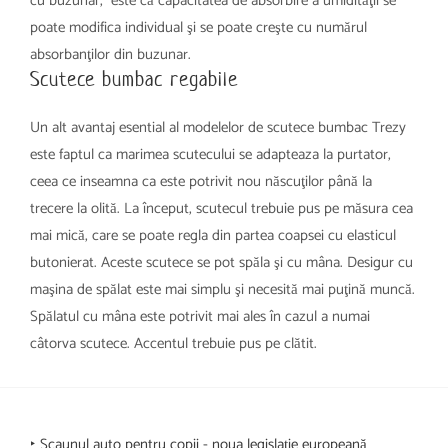
cu buzunar, este că capacitatea de absorbire a umidităţii se
poate modifica individual şi se poate creşte cu numărul
absorbanţilor din buzunar.
Scutece bumbac regabile
Un alt avantaj esential al modelelor de scutece bumbac Trezy
este faptul ca marimea scutecului se adapteaza la purtator,
ceea ce inseamna ca este potrivit nou născuţilor până la
trecere la olită. La început, scutecul trebuie pus pe măsura cea
mai mică, care se poate regla din partea coapsei cu elasticul
butonierat. Aceste scutece se pot spăla şi cu mâna. Desigur cu
maşina de spălat este mai simplu şi necesită mai puţină muncă.
Spălatul cu mâna este potrivit mai ales în cazul a numai
câtorva scutece. Accentul trebuie pus pe clătit.
‣ Scaunul auto pentru copii - noua legislație europeană