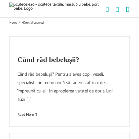
Skip
to
content
Home
/
Mămici si bebeluşi
Când râd bebelușii?
Când râd bebelușii? Pentru a avea copii veseli,
specialiștii ne recomandă să râdem cât mai des
împreună cu ei. In apropierea varstei de doua luni,
auzi [...]
Read More