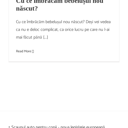
Cu ce îmbrăcăm bebelușul nou
născut?
Cu ce îmbrăcăm bebelușul nou născut? Deși vei vedea
ca nu e deloc complicat, ca orice lucru pe care nu l-ai
mai făcut pănă [...]
Read More
‣ Scaunul auto pentru copii - noua legislație europeană