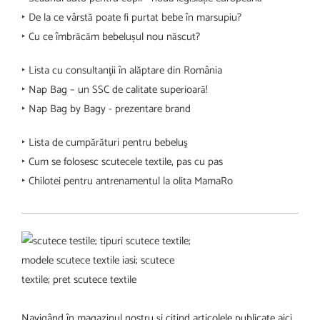
‣ De la ce vârstă poate fi purtat bebe în marsupiu?
‣ Cu ce îmbrăcăm bebelușul nou născut?
‣ Lista cu consultanţii în alăptare din România
‣ Nap Bag – un SSC de calitate superioară!
‣ Nap Bag by Bagy - prezentare brand
‣ Lista de cumpărături pentru bebeluş
‣ Cum se folosesc scutecele textile, pas cu pas
‣ Chilotei pentru antrenamentul la olita MamaRo
Navigând în magazinul nostru şi citind articolele publicate aici