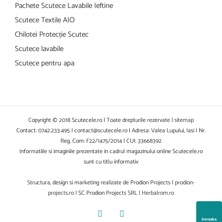
Pachete Scutece Lavabile Ieftine
Scutece Textile AIO
Chilotei Protecție Scutec
Scutece lavabile
Scutece pentru apa
Copyright © 2018 Scutecele.ro | Toate drepturile rezervate |
sitemap
Contact: 0742.233.495 | contact@scutecele.ro | Adresa: Valea Lupului, Iasi | Nr.
Reg. Com: F22/1475/2014 | CUI: 33668392
Informatiile si imaginile prezentate in cadrul magazinului online Scutecele.ro
sunt cu titlu informativ
Structura, design si marketing realizate de Prodion Projects |
prodion-
projects.ro
| SC Prodion Projects SRL |
Herbalrom.ro
Facebook
YouTube