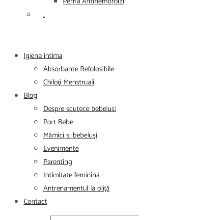
Perna Antihemoroizi
.
Igiena intima
Absorbante Refolosibile
Chiloţi Menstruali
Blog
Despre scutece bebelusi
Port Bebe
Mămici si bebeluşi
Evenimente
Parenting
Intimitate feminină
Antrenamentul la oliţă
Contact