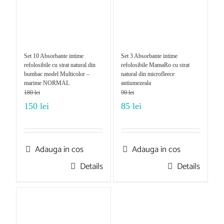
Set 10 Absorbante intime
Set 3 Absorbante intime
refolosibile cu strat natural din
refolosibile MamaRo cu strat
bumbac model Multicolor –
natural din microfleece
marime NORMAL
antiumezeala
180
lei
90
lei
150
lei
85
lei
Adauga in cos
Adauga in cos
Details
Details