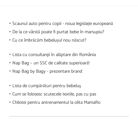
‣ Scaunul auto pentru copii - noua legislație europeană
‣ De la ce vârstă poate fi purtat bebe în marsupiu?
‣ Cu ce îmbrăcăm bebelușul nou născut?
‣ Lista cu consultanţii în alăptare din România
‣ Nap Bag – un SSC de calitate superioară!
‣ Nap Bag by Bagy - prezentare brand
‣ Lista de cumpărături pentru bebeluş
‣ Cum se folosesc scutecele textile, pas cu pas
‣ Chilotei pentru antrenamentul la olita MamaRo