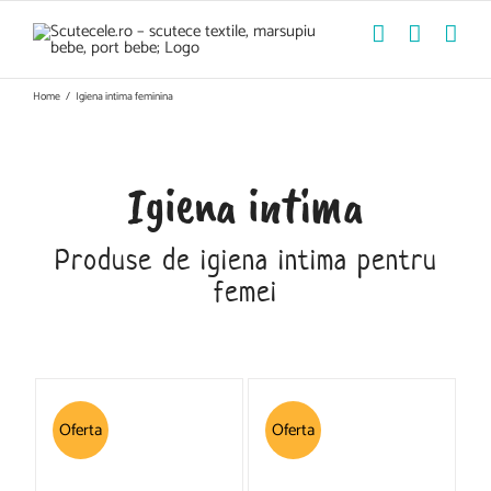
Skip
to
content
Home
/
Igiena intima feminina
Igiena intima
Produse de igiena intima pentru
femei
Oferta
Oferta